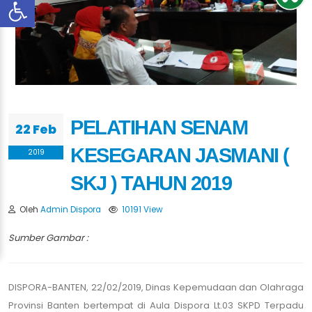
PELATIHAN SENAM
22 Feb
KESEGARAN JASMANI (
2019
SKJ ) TAHUN 2019
Oleh
Admin Dispora
10191 View
Sumber Gambar :
DISPORA-BANTEN, 22/02/2019, Dinas Kepemudaan dan Olahraga
Provinsi Banten bertempat di Aula Dispora Lt.03 SKPD Terpadu